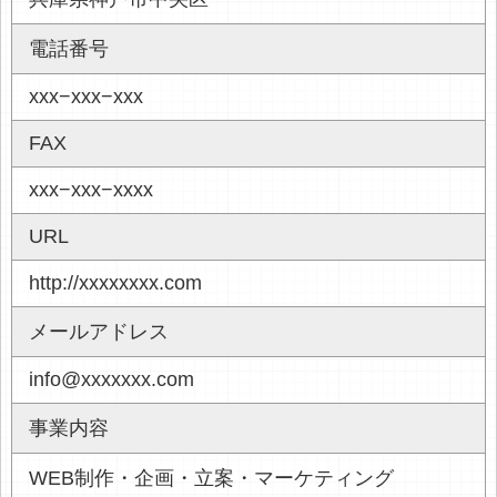
電話番号
xxx−xxx−xxx
FAX
xxx−xxx−xxxx
URL
http://xxxxxxxx.com
メールアドレス
info@xxxxxxx.com
事業内容
WEB制作・企画・立案・マーケティング