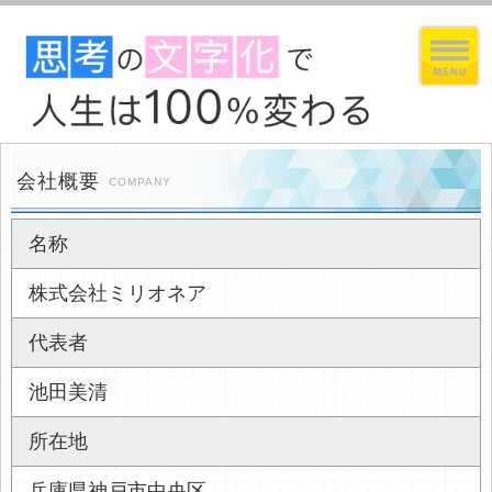
会社概要
COMPANY
名称
株式会社ミリオネア
代表者
池田美清
所在地
兵庫県神戸市中央区