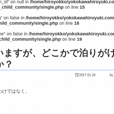
m_id" on null in
/home/hiroyokko/yokokawahiroyuki.c
_child_community/single.php
on line
15
g" on false in
/home/hiroyokko/yokokawahiroyuki.com
hild_community/single.php
on line
18
me" on false in
/home/hiroyokko/yokokawahiroyuki.c
child_community/single.php
on line
19
いますが、どこかで泊りが
か？
2017.01.24
by
わけではなく、