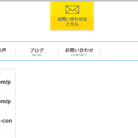
om/p
om/p
p-con