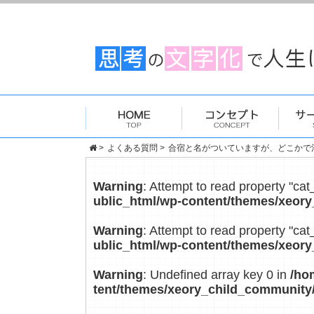
>
よくある質問
>
合宿と名がついていますが、どこかで泊
Warning
: Attempt to read property "cat
ublic_html/wp-content/themes/xeory
Warning
: Attempt to read property "cat
ublic_html/wp-content/themes/xeory
Warning
: Undefined array key 0 in
/ho
tent/themes/xeory_child_community/