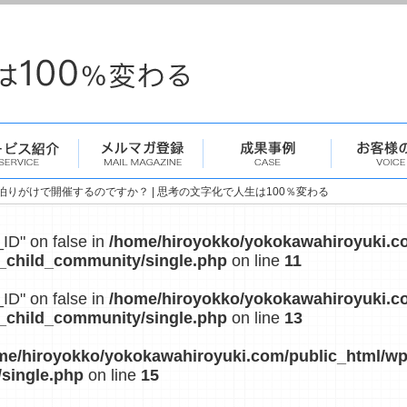
りがけで開催するのですか？ | 思考の文字化で人生は100％変わる
_ID" on false in
/home/hiroyokko/yokokawahiroyuki.c
_child_community/single.php
on line
11
_ID" on false in
/home/hiroyokko/yokokawahiroyuki.c
_child_community/single.php
on line
13
me/hiroyokko/yokokawahiroyuki.com/public_html/w
single.php
on line
15