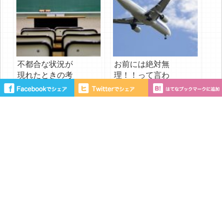
不都合な状況が
お前には絶対無
現れたときの考
理！！って言わ
え方
れたときに読み
たい話
© Copyright 2026 思考の文字化で人生は100％変わる All Rights Reserved. ｜
管理画面へ