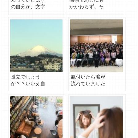
の自分が、文字
かかわらず、そ
化することで違
れでも全ての人
うところが出て
に薦めるのは…
きたんです
孤立でしょう
氣付いたら涙が
か？？いいえ自
流れていました
立です