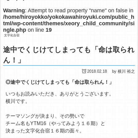
Warning
: Attempt to read property "name" on false in
/home/hiroyokko/yokokawahiroyuki.com/public_h
tml/wp-content/themes/xeory_child_community/si
ngle.php
on line
19
文字化合宿
途中でくじけてしまっても「命は取られ
ん！」
2018.02.18
by 横川 裕之
◎途中でくじけてしまっても「命は取られん！」
いつもお読みいただき、ありがとうございます。
横川です。
テーマソングが決まり、その勢いで
チーム名もYTM16（やってみよう１６期）と
決まった文字化合宿１６期の面々。