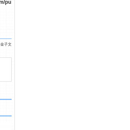
om/pu
 金子文