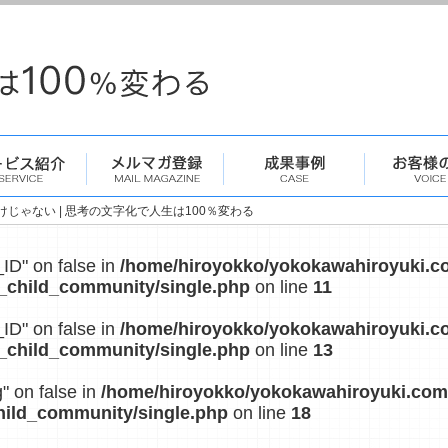
じゃない | 思考の文字化で人生は100％変わる
_ID" on false in
/home/hiroyokko/yokokawahiroyuki.c
_child_community/single.php
on line
11
_ID" on false in
/home/hiroyokko/yokokawahiroyuki.c
_child_community/single.php
on line
13
g" on false in
/home/hiroyokko/yokokawahiroyuki.com
hild_community/single.php
on line
18