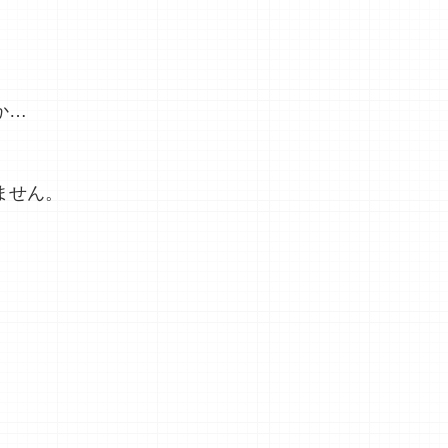
か…
ません。