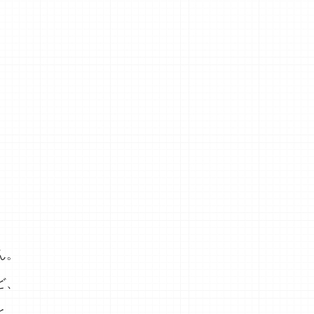
、
、
ん。
ど、
と、