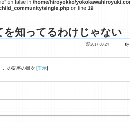
me" on false in
/home/hiroyokko/yokokawahiroyuki.c
child_community/single.php
on line
19
てを知ってるわけじゃない
2017.03.24
by
この記事の目次
[
表示
]