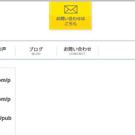
om/p
om/p
/pub