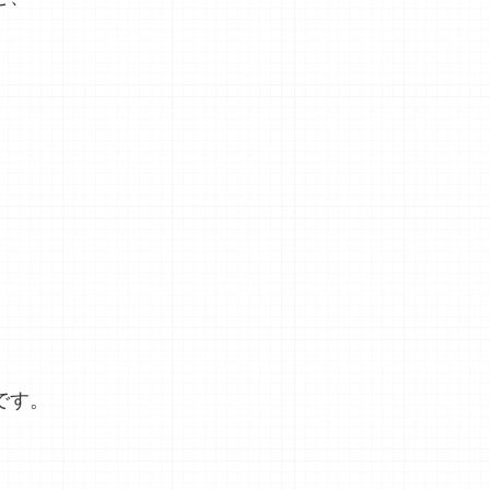
。
です。