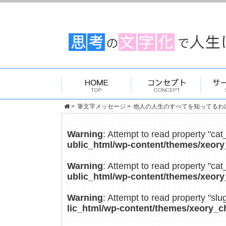
>
筆文字メッセージ
>
他人の人生のすべてを知ってるわけ
Warning
: Attempt to read property "cat
ublic_html/wp-content/themes/xeory
Warning
: Attempt to read property "cat
ublic_html/wp-content/themes/xeory
Warning
: Attempt to read property "slu
lic_html/wp-content/themes/xeory_c