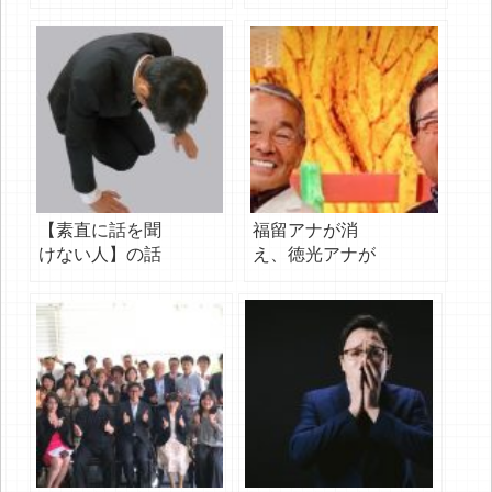
か？？
【無意識で】よ
く使っているひ
と言
【素直に話を聞
福留アナが消
けない人】の話
え、徳光アナが
の聞き方
残っている理由