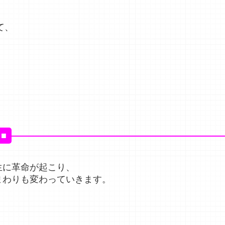
て、
■
。
生に革命が起こり、
まわりも変わっていきます。