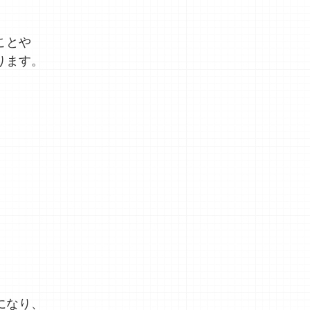
ことや
ります。
になり、