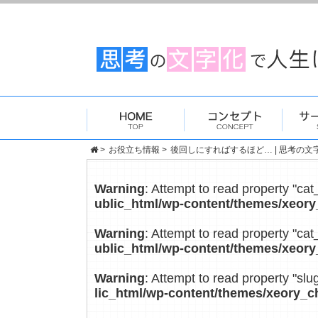
>
お役立ち情報
>
後回しにすればするほど… | 思考の文
Warning
: Attempt to read property "cat
ublic_html/wp-content/themes/xeory
Warning
: Attempt to read property "cat
ublic_html/wp-content/themes/xeory
Warning
: Attempt to read property "slu
lic_html/wp-content/themes/xeory_c