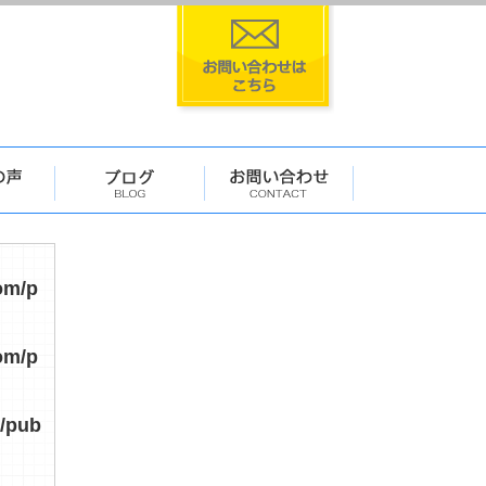
om/p
om/p
/pub