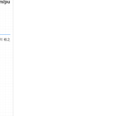
om/pu
横川 裕之