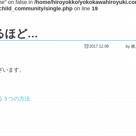
me" on false in
/home/hiroyokko/yokokawahiroyuki.c
child_community/single.php
on line
19
るほど…
2017.12.08
by 
ざいます。
る３つの方法